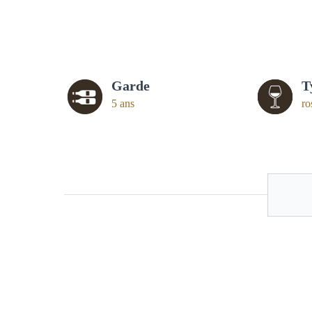
Garde
T
5 ans
ro