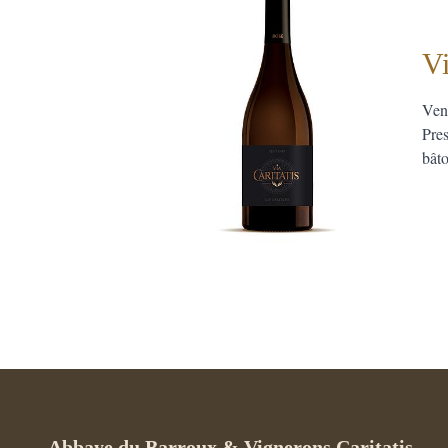
Vi
Vend
Pres
bât
Abbaye du Barroux & Vignerons Caritatis