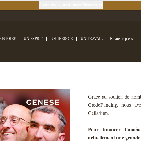
Inscrivez-vous à notre Newsletter
HISTOIRE
UN ESPRIT
UN TERROIR
UN TRAVAIL
Revue de presse
Grâce au soutien de nomb
CredoFunding, nous avon
Cellarium.
Pour financer l’amén
actuellement une grande