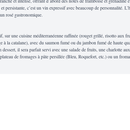
ranche et intense, offrant d’abord des notes de framboise et grenadine e
 persistante, c’est un vin expressif avec beaucoup de personnalité. L’ha
t un rosé gastronomique.
if, sur une cuisine méditerranéenne raffinée (rouget grillé, risotto aux fru
ge à la catalane), avec du saumon fumé ou du jambon fumé de haute qual
ssert, il sera parfait servi avec une salade de fruits, une charlotte aux
plateau de fromages à pâte persillée (Bleu, Roquefort, etc.) ou un from