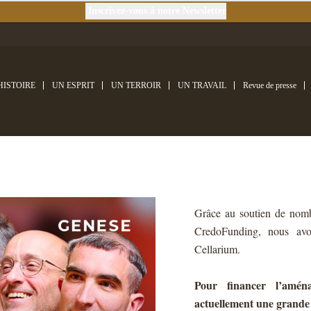
Inscrivez-vous à notre Newsletter
HISTOIRE
UN ESPRIT
UN TERROIR
UN TRAVAIL
Revue de presse
Grâce au soutien de nomb
CredoFunding, nous avon
Cellarium.
Pour financer l’amén
actuellement une grande